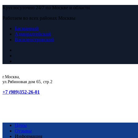
Круглосуточно 24/7 по Москве и области
Работаем во всех районах Москвы
Басманный
Адмиралтейский
Василеостровский
г.Москва,
ул.Рябиновая дом 65, стр.2
+7 (989)352-26-01
Цены
Отзывы
Информация