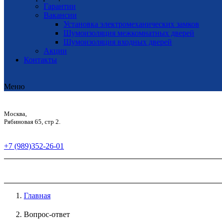
Гарантии
Вакансии
Установка электромеханических замков
Шумоизоляция межкомнатных дверей
Шумоизоляция входных дверей
Акции
Контакты
Меню
Москва,
Рябиновая 65, стр 2.
+7 (989)352-26-01
Главная
Вопрос-ответ