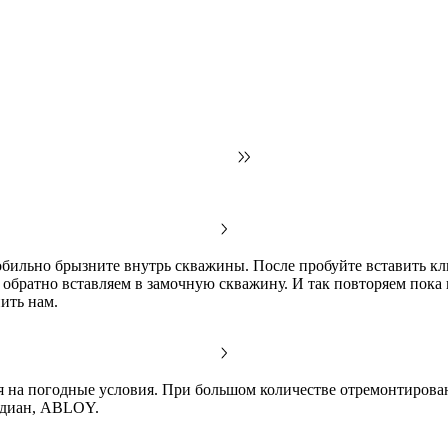
 обильно брызните внутрь скважины. После пробуйте вставить к
и обратно вставляем в замочную скважину. И так повторяем пок
нить нам.
я на погодные условия. При большом количестве отремонтирован
ардиан, ABLOY.